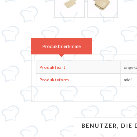
Attributbezeichnung
Attribu
Produktmerkmale
Produkteart
ungekü
Produkteform
midi
BENUTZER, DIE