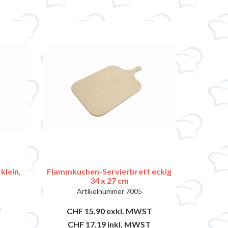
lein,
Flammkuchen-Servierbrett eckig
34 x 27 cm
Artikelnummer
7005
T
CHF 15.90
exkl. MWST
CHF 17.19
inkl. MWST