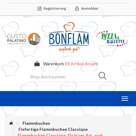
Registrierung
Anmelden
Warenkorb
(0) Artikel-Anzahl
Toggl
navig
Flammkuchen
Fixfertige Flammkuchen Classique
Flammkuchen Classique, Elsässer Art, oval