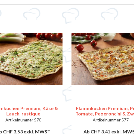
mkuchen Premium, Käse &
Flammkuchen Premium, Po
Lauch, rustique
Tomate, Peperoncini & Zw
rustique
Artikelnummer
570
Artikelnummer
577
b CHF 3.53
exkl. MWST
Ab CHF 3.41
exkl. MW