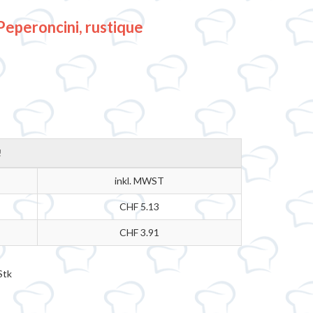
eperoncini, rustique
!
inkl. MWST
CHF 5.13
CHF 3.91
Stk