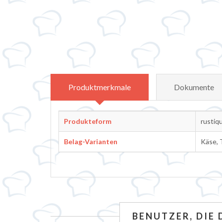
Attributbezeichnung
Attribu
Produktmerkmale
Dokumente
Produkteform
rustiq
Belag-Varianten
Käse, 
BENUTZER, DIE